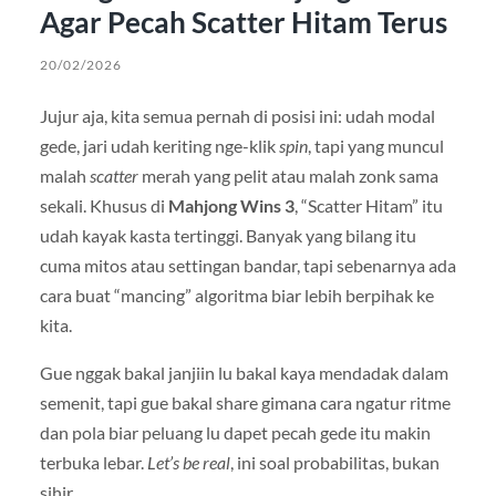
Agar Pecah Scatter Hitam Terus
20/02/2026
Jujur aja, kita semua pernah di posisi ini: udah modal
gede, jari udah keriting nge-klik
spin
, tapi yang muncul
malah
scatter
merah yang pelit atau malah zonk sama
sekali. Khusus di
Mahjong Wins 3
, “Scatter Hitam” itu
udah kayak kasta tertinggi. Banyak yang bilang itu
cuma mitos atau settingan bandar, tapi sebenarnya ada
cara buat “mancing” algoritma biar lebih berpihak ke
kita.
Gue nggak bakal janjiin lu bakal kaya mendadak dalam
semenit, tapi gue bakal share gimana cara ngatur ritme
dan pola biar peluang lu dapet pecah gede itu makin
terbuka lebar.
Let’s be real
, ini soal probabilitas, bukan
sihir.