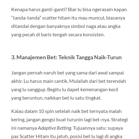
Kenapa harus ganti-ganti? Biar lu bisa ngerasain kapan
“tanda-tanda” scatter hitam itu mau muncul, biasanya
ditandai dengan banyaknya simbol naga atau angka
yang pecah di baris tengah secara konsisten.
3. Manajemen Bet: Teknik Tangga Naik-Turun
Jangan pernah naruh bet yang sama dari awal sampai
akhir. Lu harus main cantik. Mulailah dari bet terendah
yang lu sanggup. Begitu lu dapet kemenangan kecil
yang beruntun, naikkan bet lu satu tingkat.
Kalau dalam 10 spin setelah naik bet ternyata malah
kering, jangan gengsi buat turunin lagi bet-nya. Strategi
ini namanya
Adaptive Betting
. Tujuannya satu: supaya
pas Scatter Hitam itu jatuh, posisi bet lu lagi di angka