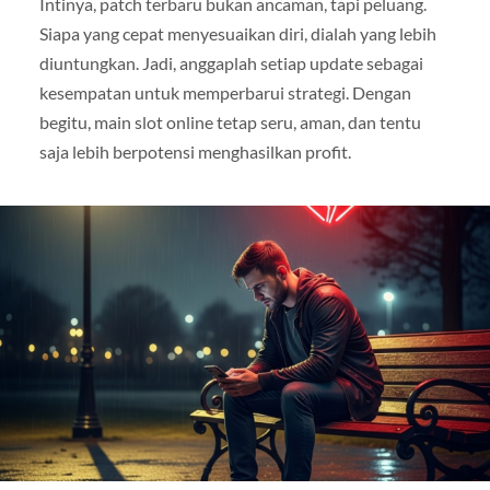
Intinya, patch terbaru bukan ancaman, tapi peluang.
Siapa yang cepat menyesuaikan diri, dialah yang lebih
diuntungkan. Jadi, anggaplah setiap update sebagai
kesempatan untuk memperbarui strategi. Dengan
begitu, main slot online tetap seru, aman, dan tentu
saja lebih berpotensi menghasilkan profit.