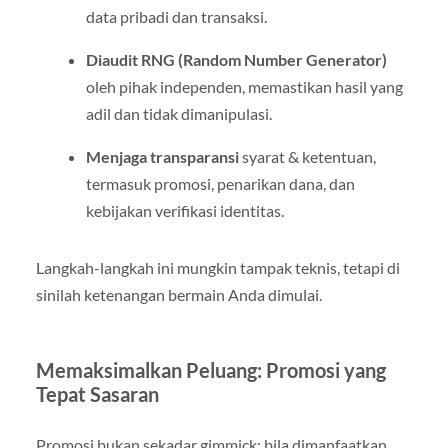
data pribadi dan transaksi.
Diaudit RNG (Random Number Generator)
oleh pihak independen, memastikan hasil yang
adil dan tidak dimanipulasi.
Menjaga transparansi
syarat & ketentuan,
termasuk promosi, penarikan dana, dan
kebijakan verifikasi identitas.
Langkah-langkah ini mungkin tampak teknis, tetapi di
sinilah ketenangan bermain Anda dimulai.
Memaksimalkan Peluang: Promosi yang
Tepat Sasaran
Promosi bukan sekadar gimmick; bila dimanfaatkan