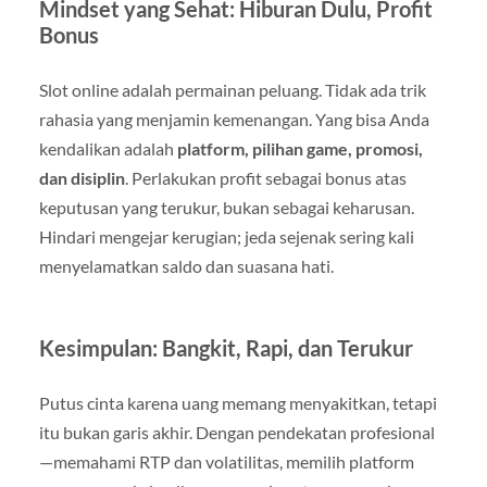
Mindset yang Sehat: Hiburan Dulu, Profit
Bonus
Slot online adalah permainan peluang. Tidak ada trik
rahasia yang menjamin kemenangan. Yang bisa Anda
kendalikan adalah
platform, pilihan game, promosi,
dan disiplin
. Perlakukan profit sebagai bonus atas
keputusan yang terukur, bukan sebagai keharusan.
Hindari mengejar kerugian; jeda sejenak sering kali
menyelamatkan saldo dan suasana hati.
Kesimpulan: Bangkit, Rapi, dan Terukur
Putus cinta karena uang memang menyakitkan, tetapi
itu bukan garis akhir. Dengan pendekatan profesional
—memahami RTP dan volatilitas, memilih platform