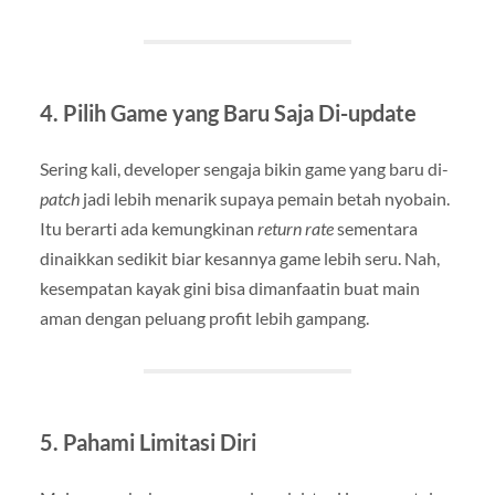
4. Pilih Game yang Baru Saja Di-update
Sering kali, developer sengaja bikin game yang baru di-
patch
jadi lebih menarik supaya pemain betah nyobain.
Itu berarti ada kemungkinan
return rate
sementara
dinaikkan sedikit biar kesannya game lebih seru. Nah,
kesempatan kayak gini bisa dimanfaatin buat main
aman dengan peluang profit lebih gampang.
5. Pahami Limitasi Diri