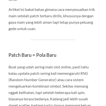
Artikel ini bakal bahas gimana cara menyesuaikan trik
main setelah patch terbaru dirilis, khususnya dengan
gaya main yang lebih aman tapi tetap punya peluang
gede untuk cuan.
Patch Baru = Pola Baru
Buat yang udah sering main slot online, pasti tahu
kalau update patch sering kali memengaruhi
RNG
(Random Number Generator) atau cara sistem
mengeluarkan kombinasi simbol. Sekilas memang
nggak kelihatan, tapi setelah beberapa kali spin,
biasanya terasa bedanya. Kadang jadi lebih susah
dapet scatter, kadang justru bonus gampang keluar.