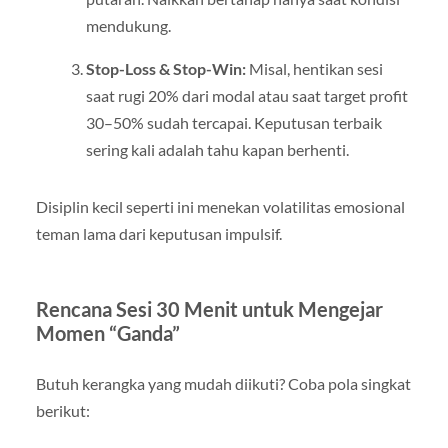
mendukung.
Stop-Loss & Stop-Win:
Misal, hentikan sesi
saat rugi 20% dari modal atau saat target profit
30–50% sudah tercapai. Keputusan terbaik
sering kali adalah tahu kapan berhenti.
Disiplin kecil seperti ini menekan volatilitas emosional
teman lama dari keputusan impulsif.
Rencana Sesi 30 Menit untuk Mengejar
Momen “Ganda”
Butuh kerangka yang mudah diikuti? Coba pola singkat
berikut: