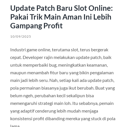
Update Patch Baru Slot Online:
Pakai Trik Main Aman Ini Lebih
Gampang Profit
10/09/2025
Industri game online, terutama slot, terus bergerak
cepat. Developer rajin melakukan update patch, baik
untuk memperbaiki bug, meningkatkan keamanan,
maupun menambah fitur baru yang bikin pengalaman
main jadi lebih seru. Nah, setiap kali ada update patch,
pola permainan biasanya juga ikut berubah. Buat yang
belum ngeh, perubahan kecil sekalipun bisa
memengaruhi strategi main loh. Itu sebabnya, pemain
yang adaptif cenderung lebih mudah menjaga
konsistensi profit dibanding mereka yang stuck di pola
lama.