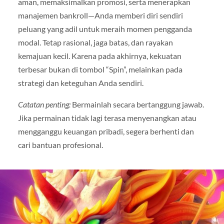
aman, memaksimalkan promosi, serta menerapkan
manajemen bankroll—Anda memberi diri sendiri
peluang yang adil untuk meraih momen pengganda
modal. Tetap rasional, jaga batas, dan rayakan
kemajuan kecil. Karena pada akhirnya, kekuatan
terbesar bukan di tombol “Spin”, melainkan pada
strategi dan keteguhan Anda sendiri.
Catatan penting:
Bermainlah secara bertanggung jawab.
Jika permainan tidak lagi terasa menyenangkan atau
mengganggu keuangan pribadi, segera berhenti dan
cari bantuan profesional.