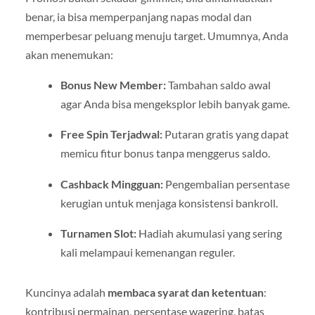
benar, ia bisa memperpanjang napas modal dan
memperbesar peluang menuju target. Umumnya, Anda
akan menemukan:
Bonus New Member:
Tambahan saldo awal
agar Anda bisa mengeksplor lebih banyak game.
Free Spin Terjadwal:
Putaran gratis yang dapat
memicu fitur bonus tanpa menggerus saldo.
Cashback Mingguan:
Pengembalian persentase
kerugian untuk menjaga konsistensi bankroll.
Turnamen Slot:
Hadiah akumulasi yang sering
kali melampaui kemenangan reguler.
Kuncinya adalah
membaca syarat dan ketentuan
:
kontribusi permainan, persentase wagering, batas