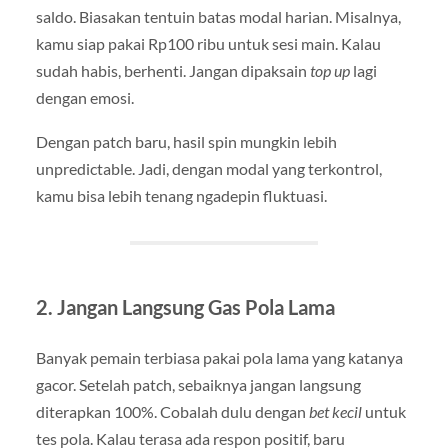
saldo. Biasakan tentuin batas modal harian. Misalnya,
kamu siap pakai Rp100 ribu untuk sesi main. Kalau
sudah habis, berhenti. Jangan dipaksain
top up
lagi
dengan emosi.
Dengan patch baru, hasil spin mungkin lebih
unpredictable. Jadi, dengan modal yang terkontrol,
kamu bisa lebih tenang ngadepin fluktuasi.
2. Jangan Langsung Gas Pola Lama
Banyak pemain terbiasa pakai pola lama yang katanya
gacor. Setelah patch, sebaiknya jangan langsung
diterapkan 100%. Cobalah dulu dengan
bet kecil
untuk
tes pola. Kalau terasa ada respon positif, baru