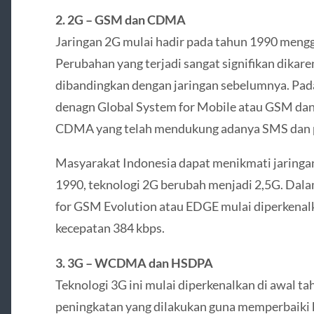
2. 2G – GSM dan CDMA
Jaringan 2G mulai hadir pada tahun 1990 meng
Perubahan yang terjadi sangat signifikan dikare
dibandingkan dengan jaringan sebelumnya. Pada
denagn Global System for Mobile atau GSM dan
CDMA yang telah mendukung adanya SMS dan p
Masyarakat Indonesia dapat menikmati jaringan
1990, teknologi 2G berubah menjadi 2,5G. Dala
for GSM Evolution atau EDGE mulai diperkena
kecepatan 384 kbps.
3. 3G – WCDMA dan HSDPA
Teknologi 3G ini mulai diperkenalkan di awal 
peningkatan yang dilakukan guna memperbaiki ku