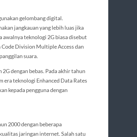
gunakan gelombang digital.
nakan jangkauan yang lebih luas jika
 awalnya teknologi 2G biasa disebut
 Code Division Multiple Access dan
anggilan suara.
 2G dengan bebas. Pada akhir tahun
m era teknologi Enhanced Data Rates
lkan kepada pengguna dengan
tahun 2000 dengan beberapa
alitas jaringan internet. Salah satu