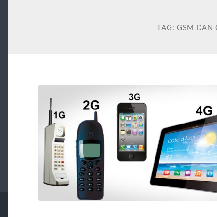
TAG:
GSM DAN