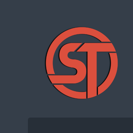
SWFTOOLS