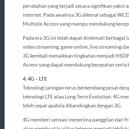
perubahan yang terjadi secara signifikan yakni
internet. Pada awalnya 3G dikenal sebagai W
Multiple Access yang mampu mendukung kecepa
Pada era 3G ini telah dapat dinikmati berbagai 
video streaming, game online, live streaming d
3G kembali menaikkan tingkatan menjadi HSDP
Access yang dapat mendukung kecepatan serta ku
4. 4G – LTE
Teknologi jaringan terus berkembang pesat de
teknologi LTE atau Long Term Evolution. 4G mem
lebih cepat apabila dibandingkan dengan 3G.
4G memberi sensasi menerima panggilan dari fre
akan membuat kualitas telepon menjadi lebih b