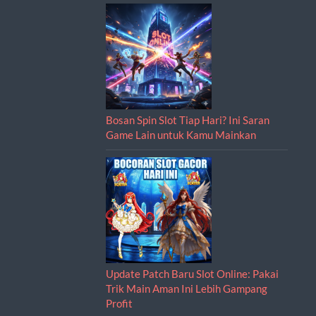
Bosan Spin Slot Tiap Hari? Ini Saran
Game Lain untuk Kamu Mainkan
Update Patch Baru Slot Online: Pakai
Trik Main Aman Ini Lebih Gampang
Profit