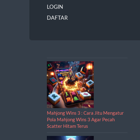
LOGIN
DAFTAR
Mahjong Wins 3 : Cara Jitu Mengatur
Pola Mahjong Wins 3 Agar Pecah
Scatter Hitam Terus