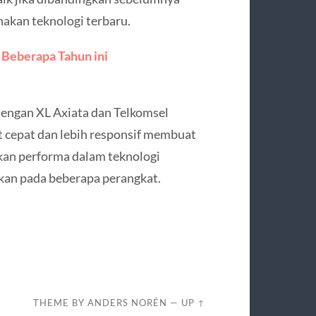
akan teknologi terbaru.
Beberapa Tahun ini
dengan XL Axiata dan Telkomsel
t cepat dan lebih responsif membuat
tkan performa dalam teknologi
akan pada beberapa perangkat.
THEME BY
ANDERS NORÉN
—
UP ↑