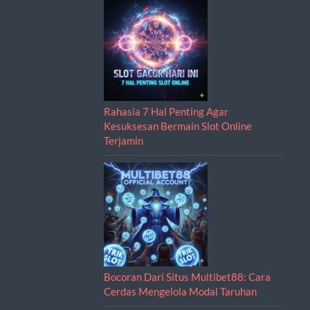
Rahasia 7 Hal Penting Agar
Kesuksesan Bermain Slot Online
Terjamin
Bocoran Dari Situs Multibet88: Cara
Cerdas Mengelola Modal Taruhan