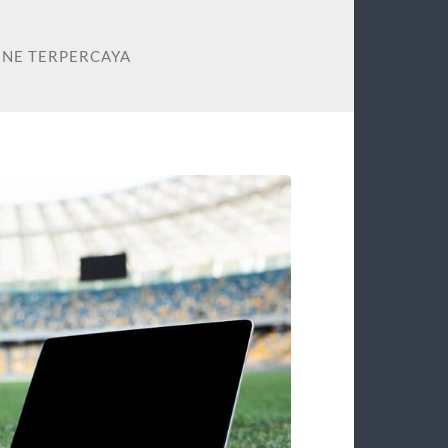
INE TERPERCAYA