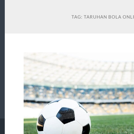
TAG:
TARUHAN BOLA ONL