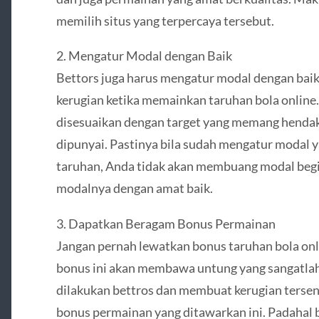
memilih situs yang terpercaya tersebut.
2. Mengatur Modal dengan Baik
Bettors juga harus mengatur modal dengan baik b
kerugian ketika memainkan taruhan bola online.
disesuaikan dengan target yang memang henda
dipunyai. Pastinya bila sudah mengatur modal 
taruhan, Anda tidak akan membuang modal beg
modalnya dengan amat baik.
3. Dapatkan Beragam Bonus Permainan
Jangan pernah lewatkan bonus taruhan bola onl
bonus ini akan membawa untung yang sangatlah
dilakukan bettros dan membuat kerugian terse
bonus permainan yang ditawarkan ini. Padahal