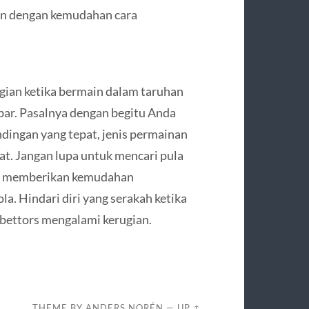
an dengan kemudahan cara
ugian ketika bermain dalam taruhan
sabar. Pasalnya dengan begitu Anda
ngan yang tepat, jenis permainan
at. Jangan lupa untuk mencari pula
akan memberikan kemudahan
a. Hindari diri yang serakah ketika
bettors mengalami kerugian.
THEME BY
ANDERS NORÉN
—
UP ↑