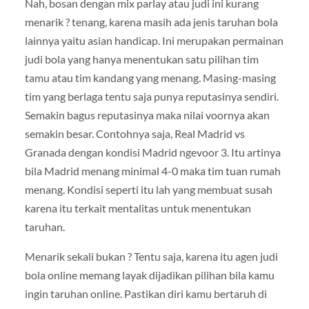
Nah, bosan dengan mix parlay atau judi ini kurang
menarik ? tenang, karena masih ada jenis taruhan bola
lainnya yaitu asian handicap. Ini merupakan permainan
judi bola yang hanya menentukan satu pilihan tim
tamu atau tim kandang yang menang. Masing-masing
tim yang berlaga tentu saja punya reputasinya sendiri.
Semakin bagus reputasinya maka nilai voornya akan
semakin besar. Contohnya saja, Real Madrid vs
Granada dengan kondisi Madrid ngevoor 3. Itu artinya
bila Madrid menang minimal 4-0 maka tim tuan rumah
menang. Kondisi seperti itu lah yang membuat susah
karena itu terkait mentalitas untuk menentukan
taruhan.
Menarik sekali bukan ? Tentu saja, karena itu agen judi
bola online memang layak dijadikan pilihan bila kamu
ingin taruhan online. Pastikan diri kamu bertaruh di