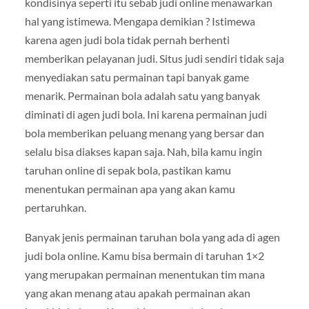
kondisinya seperti itu sebab judi online menawarkan
hal yang istimewa. Mengapa demikian ? Istimewa
karena agen judi bola tidak pernah berhenti
memberikan pelayanan judi. Situs judi sendiri tidak saja
menyediakan satu permainan tapi banyak game
menarik. Permainan bola adalah satu yang banyak
diminati di agen judi bola. Ini karena permainan judi
bola memberikan peluang menang yang bersar dan
selalu bisa diakses kapan saja. Nah, bila kamu ingin
taruhan online di sepak bola, pastikan kamu
menentukan permainan apa yang akan kamu
pertaruhkan.
Banyak jenis permainan taruhan bola yang ada di agen
judi bola online. Kamu bisa bermain di taruhan 1×2
yang merupakan permainan menentukan tim mana
yang akan menang atau apakah permainan akan