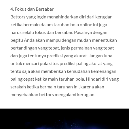
4. Fokus dan Bersabar
Bettors yang ingin menghindarkan diri dari kerugian
ketika bermain dalam taruhan bola online ini juga
harus selalu fokus dan bersabar. Pasalnya dengan
begitu Anda akan mampu dengan mudah menentukan
pertandingan yang tepat, jenis permainan yang tepat
dan juga tentunya prediksi yang akurat. Jangan lupa
untuk mencari pula situs prediksi paling akurat yang
tentu saja akan memberikan kemudahan kemenangan
paling cepat ketika main taruhan bola. Hindari diri yang
serakah ketika bermain taruhan ini, karena akan
menyebabkan bettors mengalami kerugian.