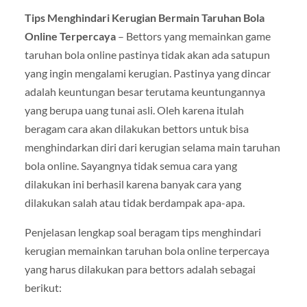
Tips Menghindari Kerugian Bermain Taruhan Bola
Online Terpercaya
– Bettors yang memainkan game
taruhan bola online pastinya tidak akan ada satupun
yang ingin mengalami kerugian. Pastinya yang dincar
adalah keuntungan besar terutama keuntungannya
yang berupa uang tunai asli. Oleh karena itulah
beragam cara akan dilakukan bettors untuk bisa
menghindarkan diri dari kerugian selama main taruhan
bola online. Sayangnya tidak semua cara yang
dilakukan ini berhasil karena banyak cara yang
dilakukan salah atau tidak berdampak apa-apa.
Penjelasan lengkap soal beragam tips menghindari
kerugian memainkan taruhan bola online terpercaya
yang harus dilakukan para bettors adalah sebagai
berikut: